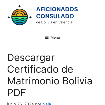
Saltar
AFICIONADOS
al
contenido
CONSULADO
de Bolivia en Valencia
Menú
Descargar
Certificado de
Matrimonio Bolivia
PDF
junio 26, 2024
por
Naia