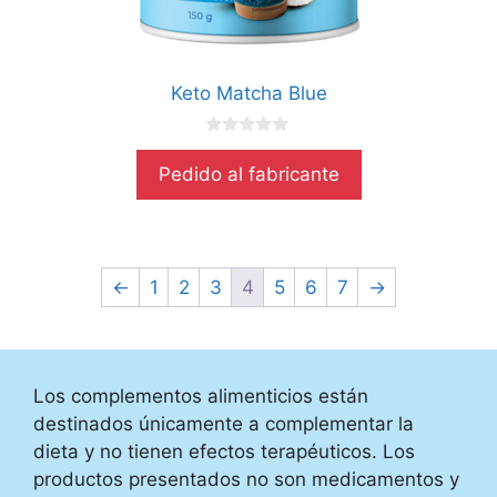
Keto Matcha Blue
0
d
Pedido al fabricante
e
5
←
1
2
3
4
5
6
7
→
Los complementos alimenticios están
destinados únicamente a complementar la
dieta y no tienen efectos terapéuticos. Los
productos presentados no son medicamentos y