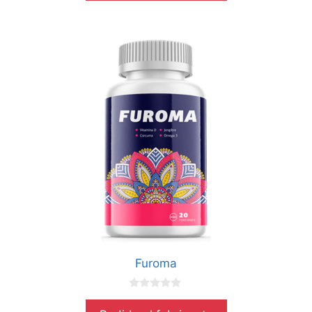
Furoma
0
d