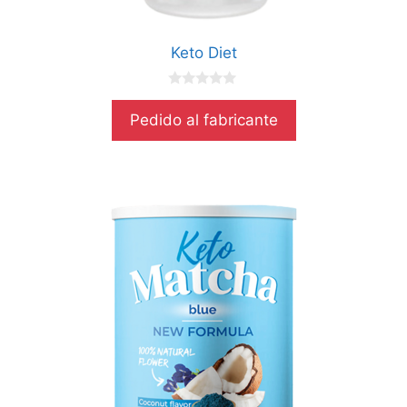
Keto Diet
0
d
Pedido al fabricante
e
5