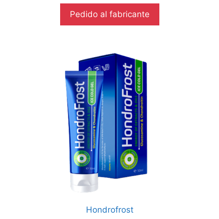
0
d
Pedido al fabricante
e
5
Hondrofrost