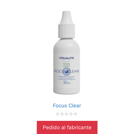
Focus Clear
0
d
Pedido al fabricante
e
5