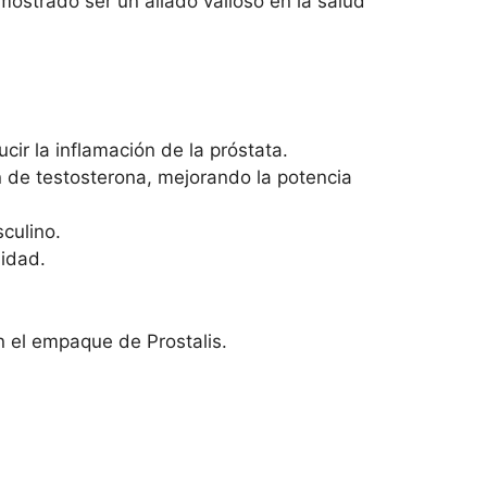
mostrado ser un aliado valioso en la salud
ir la inflamación de la próstata.
n de testosterona, mejorando la potencia
culino.
nidad.
en el empaque de Prostalis.