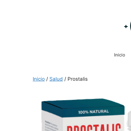
Saltar
al
contenido
Inicio
Inicio
/
Salud
/ Prostalis