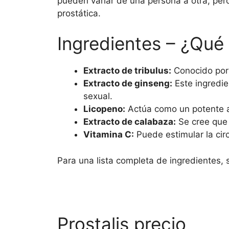
pueden variar de una persona a otra, pero
prostática.
Ingredientes – ¿Qué 
Extracto de tribulus:
Conocido por 
Extracto de ginseng:
Este ingredie
sexual.
Licopeno:
Actúa como un potente a
Extracto de calabaza:
Se cree que 
Vitamina C:
Puede estimular la cir
Para una lista completa de ingredientes, 
Prostalis precio